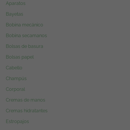
Aparatos
l
s
Bayetas
e
:
r
9
Bobina mecánico
a
,
Bobina secamanos
:
9
1
5
Bolsas de basura
3
€
Bolsas papel
,
.
Cabello
9
0
Champús
€
Corporal
.
Cremas de manos
Cremas hidratantes
Estropajos