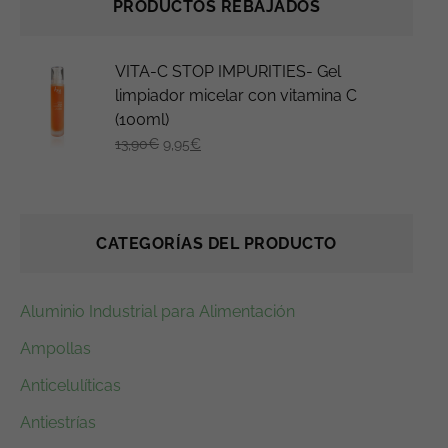
PRODUCTOS REBAJADOS
E
E
VITA-C STOP IMPURITIES- Gel
l
l
limpiador micelar con vitamina C
(100ml)
p
p
13,90
€
9,95
€
r
r
e
e
c
c
i
i
CATEGORÍAS DEL PRODUCTO
o
o
o
a
r
c
Aluminio Industrial para Alimentación
i
t
Ampollas
g
u
Anticelulíticas
i
a
n
l
Antiestrías
a
e