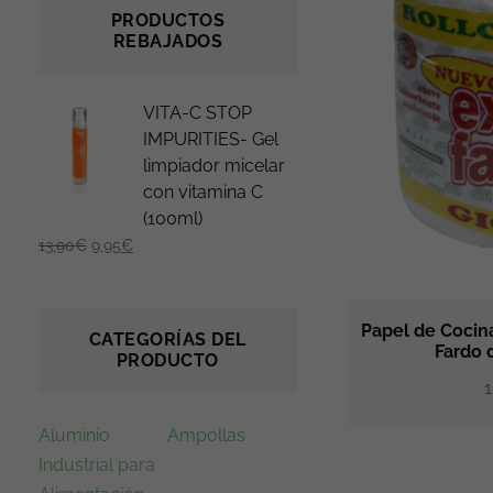
PRODUCTOS
REBAJADOS
E
E
VITA-C STOP
l
l
IMPURITIES- Gel
limpiador micelar
p
p
con vitamina C
r
r
(100ml)
e
e
13,90
€
9,95
€
c
c
i
i
o
o
Papel de Cocina
CATEGORÍAS DEL
o
a
Fardo 
PRODUCTO
r
c
1
i
t
g
u
Aluminio
Ampollas
i
a
Industrial para