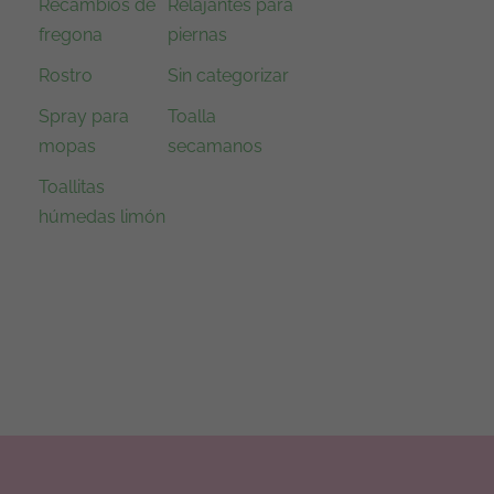
Recambios de
Relajantes para
fregona
piernas
Rostro
Sin categorizar
Spray para
Toalla
mopas
secamanos
Toallitas
húmedas limón