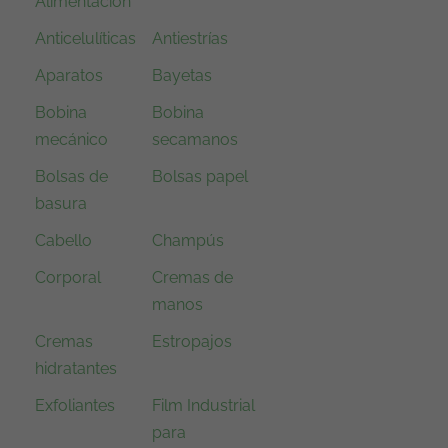
n
l
Alimentación
a
e
Anticelulíticas
Antiestrías
l
s
Aparatos
Bayetas
e
:
r
9
Bobina
Bobina
a
,
mecánico
secamanos
:
9
Bolsas de
Bolsas papel
1
5
basura
3
€
Cabello
Champús
,
.
9
Corporal
Cremas de
0
manos
€
Cremas
Estropajos
.
hidratantes
Exfoliantes
Film Industrial
para