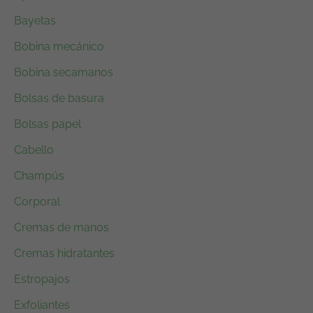
l
s
Bayetas
e
:
r
9
Bobina mecánico
a
,
Bobina secamanos
:
9
1
5
Bolsas de basura
3
€
Bolsas papel
,
.
Cabello
9
0
Champús
€
Corporal
.
Cremas de manos
Cremas hidratantes
Estropajos
Exfoliantes