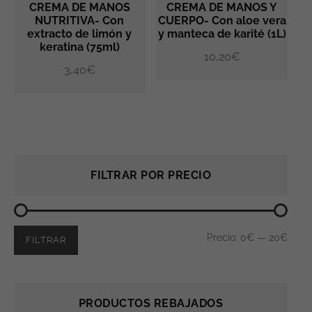
CREMA DE MANOS
CREMA DE MANOS Y
NUTRITIVA- Con
CUERPO- Con aloe vera
extracto de limón y
y manteca de karité (1L)
AÑADIR AL CARRITO
AÑADIR AL CARRITO
keratina (75ml)
10,20
€
3,40
€
Precio
Precio
FILTRAR POR PRECIO
mínimo
máximo
Precio:
0€
—
20€
FILTRAR
PRODUCTOS REBAJADOS