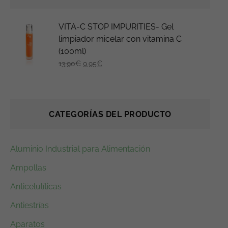
E
E
VITA-C STOP IMPURITIES- Gel
l
l
limpiador micelar con vitamina C
(100ml)
p
p
13,90
€
9,95
€
r
r
e
e
c
c
i
i
CATEGORÍAS DEL PRODUCTO
o
o
o
a
r
c
Aluminio Industrial para Alimentación
i
t
Ampollas
g
u
Anticelulíticas
i
a
n
l
Antiestrías
a
e
Aparatos