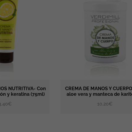
OS NUTRITIVA- Con
CREMA DE MANOS Y CUERPO
ón y keratina (75ml)
aloe vera y manteca de karité
AÑADIR AL CARRITO
AÑADIR AL CA
3,40
€
10,20
€
Valorado
con
5.00
de 5