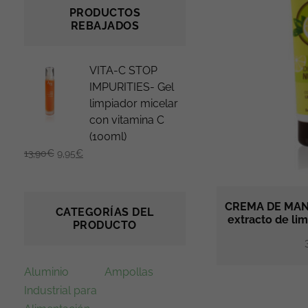
PRODUCTOS
REBAJADOS
E
E
VITA-C STOP
l
l
IMPURITIES- Gel
limpiador micelar
p
p
con vitamina C
r
r
(100ml)
e
e
13,90
€
9,95
€
c
c
i
i
o
o
CREMA DE MAN
CATEGORÍAS DEL
o
a
extracto de lim
PRODUCTO
r
c
Valorado
i
t
con
5.00
g
u
Aluminio
Ampollas
de 5
i
a
Industrial para