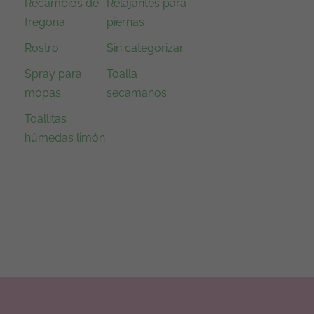
Recambios de
Relajantes para
fregona
piernas
Rostro
Sin categorizar
Spray para
Toalla
mopas
secamanos
Toallitas
húmedas limón