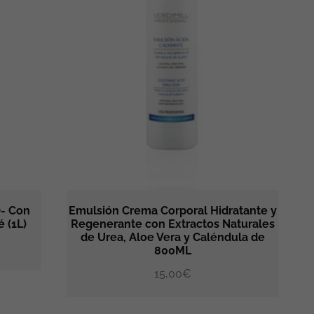
- Con
Emulsión Crema Corporal Hidratante y
 (1L)
Regenerante con Extractos Naturales
de Urea, Aloe Vera y Caléndula de
RRITO
AÑADIR AL CARRITO
800ML
15,00
€