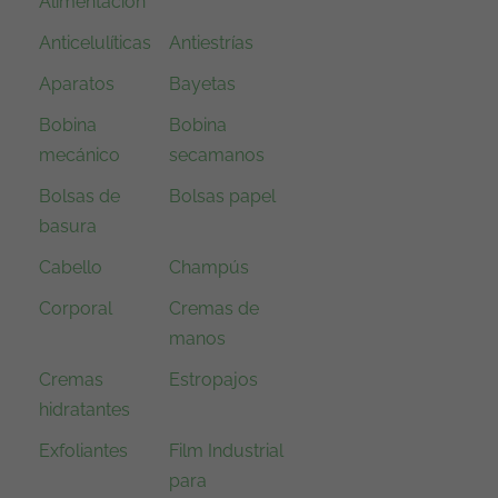
n
l
Alimentación
a
e
Anticelulíticas
Antiestrías
l
s
Aparatos
Bayetas
e
:
r
9
Bobina
Bobina
a
,
mecánico
secamanos
:
9
Bolsas de
Bolsas papel
1
5
basura
3
€
Cabello
Champús
,
.
9
Corporal
Cremas de
0
manos
€
Cremas
Estropajos
.
hidratantes
Exfoliantes
Film Industrial
para