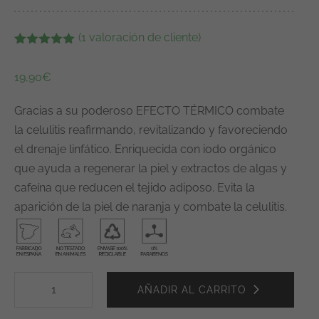
(
1
valoración de cliente)
Valorado
1
con
5.00
de
19,90
€
5 en base
a
valoración
de un
Gracias a su poderoso EFECTO TÉRMICO combate
cliente
la celulitis reafirmando, revitalizando y favoreciendo
el drenaje linfático. Enriquecida con iodo orgánico
que ayuda a regenerar la piel y extractos de algas y
cafeína que reducen el tejido adiposo. Evita la
aparición de la piel de naranja y combate la celulitis.
AÑADIR AL CARRITO