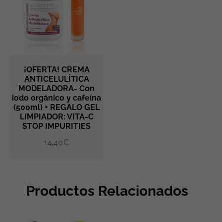
¡OFERTA! CREMA
ANTICELULÍTICA
MODELADORA- Con
AÑADIR AL CARRITO
iodo orgánico y cafeína
(500ml) + REGALO GEL
LIMPIADOR: VITA-C
STOP IMPURITIES
14,40
€
Productos Relacionados