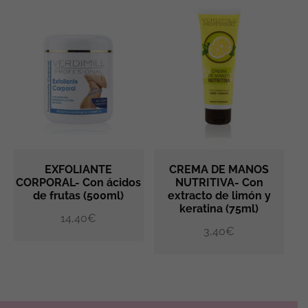
EXFOLIANTE
CREMA DE MANOS
CORPORAL- Con ácidos
NUTRITIVA- Con
de frutas (500ml)
extracto de limón y
AÑADIR AL CARRITO
AÑADIR AL CARRITO
keratina (75ml)
14,40
€
3,40
€