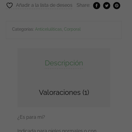
Añadir a la lista de deseos
Share:
Categorías:
Anticelulíticas
,
Corporal
Descripción
Valoraciones (1)
¿Es para mi?
Indicada para pieles normales o con