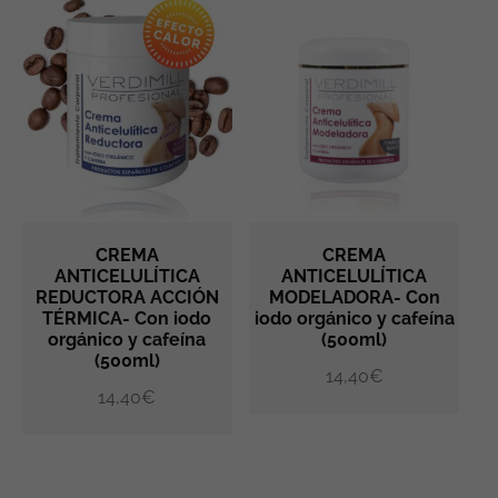
CREMA
CREMA
ANTICELULÍTICA
ANTICELULÍTICA
REDUCTORA ACCIÓN
MODELADORA- Con
AÑADIR AL CARRITO
AÑADIR AL CARRITO
TÉRMICA- Con iodo
iodo orgánico y cafeína
orgánico y cafeína
(500ml)
(500ml)
14,40
€
14,40
€